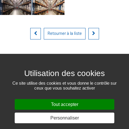
Retourner à la liste
450 471-6523
Ce site utilise des cookies et vous donne le contrôle sur
ceux que vous souhaitez activer
801, rue Louis-Blériot
Mascouche QC J7K 3C1
# RBQ 17857814
Tout accepter
© 2019-2026
EEGT
– Tous droits réservés.
Conception web : THRACE.CA
Gestion des cookies
Personnaliser
PARTAGER SUR :