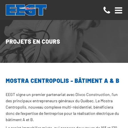
Panneau de gestion des cookies
PROJETS EN COURS
MOSTRA CENTROPOLIS - BÂTIMENT A & B
EEGT signe un premier partenariat avec Divco Construction, l’un 
des principaux entrepreneurs généraux du Québec. Le Mostra 
Centropolis, nouveau complexe multi-résidentiel, bénéficiera 
donc de l’expertise de l’entreprise pour la réalisation électrique du 
bâtiment A et B.
Le projet immobilier mixte, qui propose deux tours de 193 et 170 